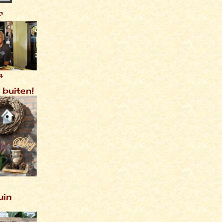
f
4
 buiten!
uin