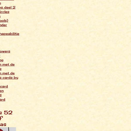
h
s deel 2
ircles
e
ools)
nder
hapeabilitie
lowers
r
ng
n met de
s
n met de
 cards by
card
en
d
card
s 52
f
mas