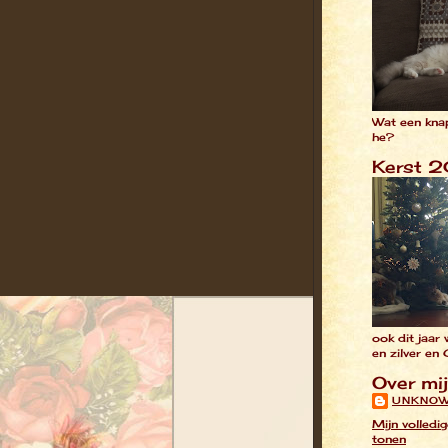
Wat een kna
he?
Kerst 
ook dit jaar
en zilver en
Over mij
UNKNO
Mijn volledig
tonen