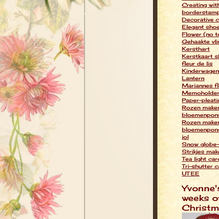
Creating wit
borderstamp
Decorative c
Elegant sho
Flower (no t
Gehaakte vli
Kersthart
Kerstkaart s
fleur de lis
Kinderwagen
Lantern
Mariannes f
Memoholde
Paper-pleati
Rozen make
bloemenpon
Rozen make
bloemenpons
jol
Snow globe-
Strikjes mak
Tea light car
Tri-shutter 
UTEE
Yvonne'
weeks o
Christ