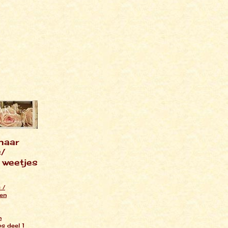
naar
s/
 weetjes
 /
en
h
s deel 1