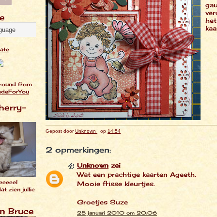
ga
ver
te
het
kaa
late
round from
adeForYou
herry-
Gepost door
Unknown
op
14:54
2 opmerkingen:
Unknown
zei
Wat een prachtige kaarten Ageeth.
eeeeel
Mooie frisse kleurtjes.
t zien jullie
Groetjes Suze
en Bruce
25 januari 2010 om 20:06