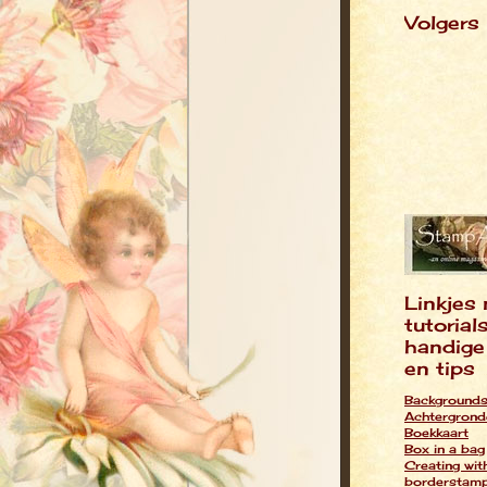
Volgers
Linkjes 
tutorial
handige
en tips
Backgrounds
Achtergrond
Boekkaart
Box in a bag
Creating wit
borderstamp