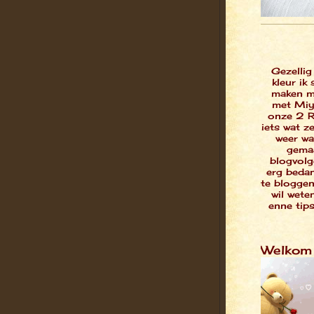
Gezellig
kleur ik
maken ma
met Miyu
onze 2 R
iets wat z
weer wa
gemaa
blogvolg
erg bedan
te bloggen,
wil wete
enne tips
Welkom