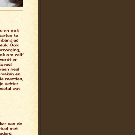
es en ook
aarten te
rmbandjes
leuk. Ook
rzorging,
ook om zelf
wordt er
zoveel
reen heel
e maken en
ie reacties,
je achter
eestal wat
ker aan de
tsel met
eders,