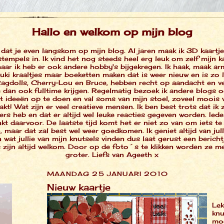
Hallo en welkom op mijn blog
 dat je even langskom op mijn blog. Al jaren maak ik 3D kaartj
 stempels in. Ik vind het nog steeds heel erg leuk om zelf mijn k
ar ik heb er ook andere hobby's bijgekregen. Ik haak, maak a
ki kraaltjes maar boeketten maken dat is weer nieuw en is zo 
agdolls, Cherry-Lou en Bruce, hebben recht op aandacht en ve
e dan ook fulltime krijgen. Regelmatig bezoek ik andere blogs 
t ideeën op te doen en val soms van mijn stoel, zoveel moois 
kt! Wat zijn er veel creatieve mensen. Ik ben best trots dat ik 
ers heb en dat er altijd wel leuke reacties gegeven worden. Iede
kt daarvoor. De laatste tijd komt het er niet zo van om iets t
 maar dat zal best wel weer goedkomen. Ik geniet altijd van jull
n wat jullie van mijn knutsels vinden dus laat gerust een bericht
 zijn altijd welkom. Door op de foto´s te klikken worden ze m
groter. Liefs van Ageeth x
MAANDAG 25 JANUARI 2010
Nieuw kaartje
Lek
knu
mo