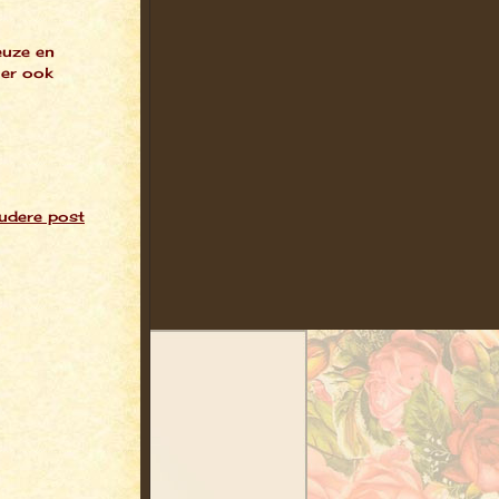
euze en
 er ook
udere post