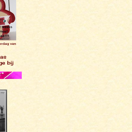
erdag van
mas
e bij