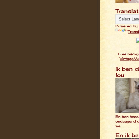
Transla
Powered by
Trans
Free backg
VintageM
Ik ben c
lou
En ben heee
ondeugend da
wel
En ik b