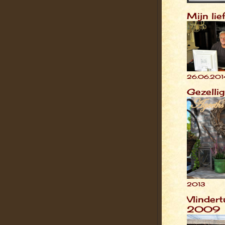
Mijn lie
26.06.201
Gezellig
2013
Vlindert
2009