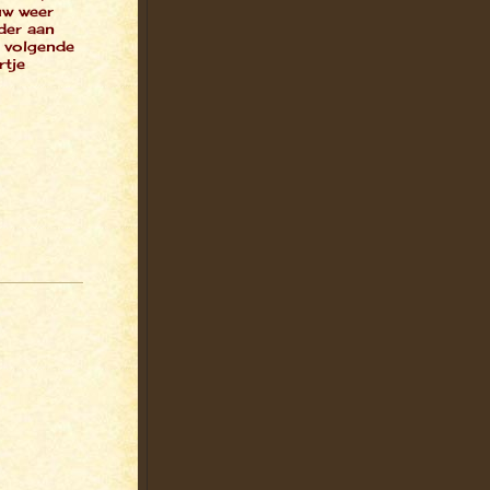
uw weer
der aan
 volgende
rtje