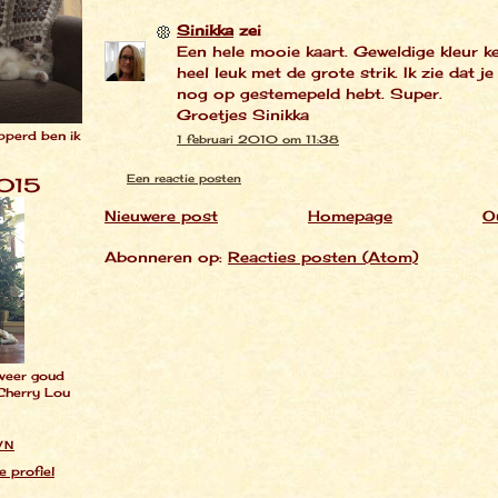
Sinikka
zei
Een hele mooie kaart. Geweldige kleur k
heel leuk met de grote strik. Ik zie dat je
nog op gestemepeld hebt. Super.
Groetjes Sinikka
pperd ben ik
1 februari 2010 om 11:38
Een reactie posten
2015
Nieuwere post
Homepage
O
Abonneren op:
Reacties posten (Atom)
 weer goud
 Cherry Lou
WN
e profiel