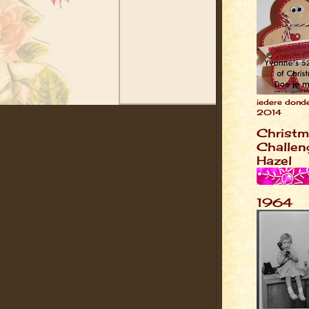
iedere dond
2014
Christ
Challeng
Hazel
1964